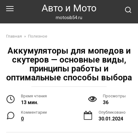
Перейти
Авто и Мото
к
контенту
motosib54.ru
Главная
»
Полезное
Аккумуляторы для мопедов и
скутеров — основные виды,
принципы работы и
оптимальные способы выбора
Время чтения
Просмотры
13 мин.
36
Комментарии
Опубликовано
0
30.01.2024