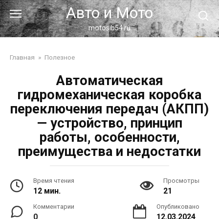
Перейти
Авто и Мото
к
контенту
motosib54.ru
Главная
»
Полезное
Автоматическая
гидромеханическая коробка
переключения передач (АКПП)
— устройство, принцип
работы, особенности,
преимущества и недостатки
Время чтения
Просмотры
12 мин.
21
Комментарии
Опубликовано
0
12.03.2024