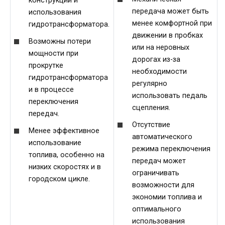
конструкции и
передача может быть
использования
менее комфортной при
гидротрансформатора.
движении в пробках
Возможны потери
или на неровных
мощности при
дорогах из-за
прокрутке
необходимости
гидротрансформатора
регулярно
и в процессе
использовать педаль
переключения
сцепления.
передач.
Отсутствие
Менее эффективное
автоматического
использование
режима переключения
топлива, особенно на
передач может
низких скоростях и в
ограничивать
городском цикле.
возможности для
экономии топлива и
оптимального
использования