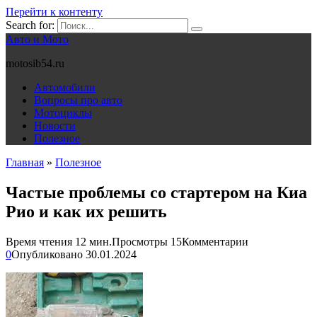
Перейти к контенту
Search for:
Авто и Мото
motosib54.ru
Автомобили
Вопросы про авто
Мотоциклы
Новости
Полезное
Главная
»
Полезное
Частые проблемы со стартером на Киа
Рио и как их решить
Время чтения
12 мин.
Просмотры
15
Комментарии
0
Опубликовано
30.01.2024