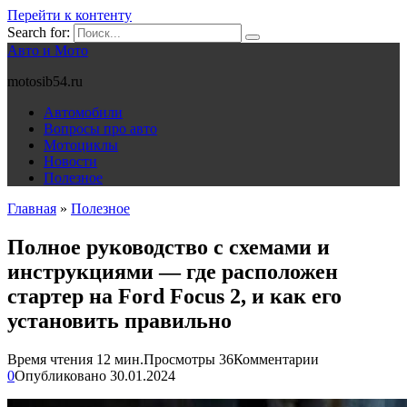
Перейти к контенту
Search for:
Авто и Мото
motosib54.ru
Автомобили
Вопросы про авто
Мотоциклы
Новости
Полезное
Главная
»
Полезное
Полное руководство с схемами и
инструкциями — где расположен
стартер на Ford Focus 2, и как его
установить правильно
Время чтения
12 мин.
Просмотры
36
Комментарии
0
Опубликовано
30.01.2024