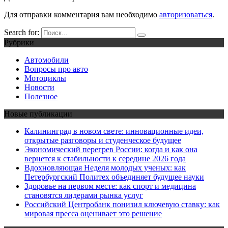
Для отправки комментария вам необходимо
авторизоваться
.
Search for:
Рубрики
Автомобили
Вопросы про авто
Мотоциклы
Новости
Полезное
Новые публикации
Калининград в новом свете: инновационные идеи,
открытые разговоры и студенческое будущее
Экономический перегрев России: когда и как она
вернется к стабильности к середине 2026 года
Вдохновляющая Неделя молодых ученых: как
Петербургский Политех объединяет будущее науки
Здоровье на первом месте: как спорт и медицина
становятся лидерами рынка услуг
Российский Центробанк понизил ключевую ставку: как
мировая пресса оценивает это решение