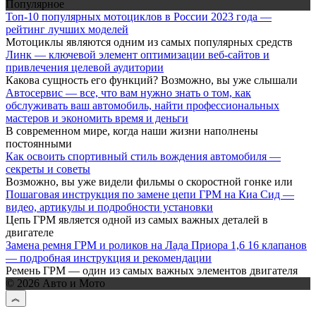
Популярное
Топ-10 популярных мотоциклов в России 2023 года —
рейтинг лучших моделей
Мотоциклы являются одним из самых популярных средств
Линк — ключевой элемент оптимизации веб-сайтов и
привлечения целевой аудитории
Какова сущность его функций? Возможно, вы уже слышали
Автосервис — все, что вам нужно знать о том, как
обслуживать ваш автомобиль, найти профессиональных
мастеров и экономить время и деньги
В современном мире, когда наши жизни наполнены
постоянными
Как освоить спортивный стиль вождения автомобиля —
секреты и советы
Возможно, вы уже видели фильмы о скоростной гонке или
Пошаговая инструкция по замене цепи ГРМ на Киа Сид —
видео, артикулы и подробности установки
Цепь ГРМ является одной из самых важных деталей в
двигателе
Замена ремня ГРМ и роликов на Лада Приора 1,6 16 клапанов
— подробная инструкция и рекомендации
Ремень ГРМ — один из самых важных элементов двигателя
© 2026 Авто и Мото