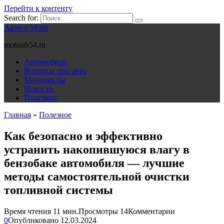
Перейти к контенту
Search for:
Авто и Мото
motosib54.ru
Автомобили
Вопросы про авто
Мотоциклы
Новости
Полезное
Главная
»
Полезное
Как безопасно и эффективно
устранить накопившуюся влагу в
бензобаке автомобиля — лучшие
методы самостоятельной очистки
топливной системы
Время чтения
11 мин.
Просмотры
14
Комментарии
0
Опубликовано
12.03.2024