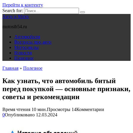
Перейти к контенту
Search for:
Авто и Мото
motosib54.ru
Автомобили
Вопросы про авто
Мотоциклы
Новости
Полезное
Главная
»
Полезное
Как узнать, что автомобиль битый
перед покупкой — основные признаки,
советы и рекомендации
Время чтения
10 мин.
Просмотры
14
Комментарии
0
Опубликовано
12.03.2024