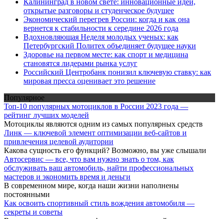
Калининград в новом свете: инновационные идеи,
открытые разговоры и студенческое будущее
Экономический перегрев России: когда и как она
вернется к стабильности к середине 2026 года
Вдохновляющая Неделя молодых ученых: как
Петербургский Политех объединяет будущее науки
Здоровье на первом месте: как спорт и медицина
становятся лидерами рынка услуг
Российский Центробанк понизил ключевую ставку: как
мировая пресса оценивает это решение
Популярное
Топ-10 популярных мотоциклов в России 2023 года —
рейтинг лучших моделей
Мотоциклы являются одним из самых популярных средств
Линк — ключевой элемент оптимизации веб-сайтов и
привлечения целевой аудитории
Какова сущность его функций? Возможно, вы уже слышали
Автосервис — все, что вам нужно знать о том, как
обслуживать ваш автомобиль, найти профессиональных
мастеров и экономить время и деньги
В современном мире, когда наши жизни наполнены
постоянными
Как освоить спортивный стиль вождения автомобиля —
секреты и советы