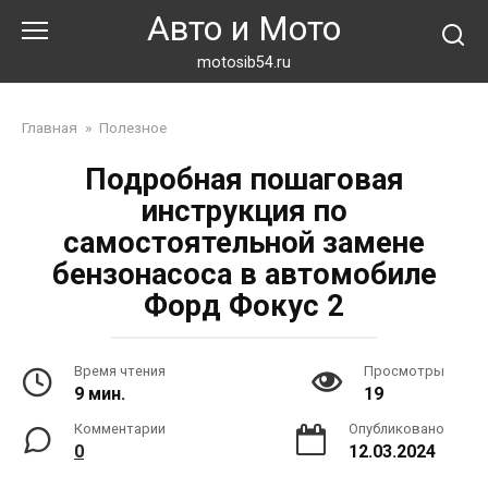
Перейти
Авто и Мото
к
контенту
motosib54.ru
Главная
»
Полезное
Подробная пошаговая
инструкция по
самостоятельной замене
бензонасоса в автомобиле
Форд Фокус 2
Время чтения
Просмотры
9 мин.
19
Комментарии
Опубликовано
0
12.03.2024