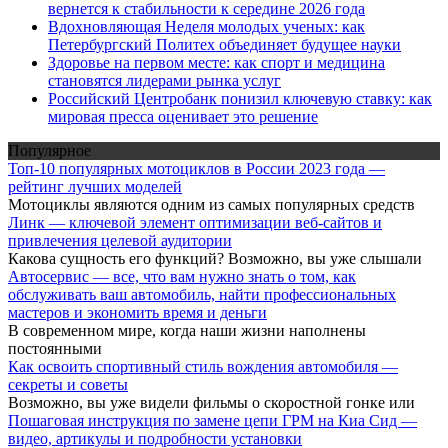
вернется к стабильности к середине 2026 года
Вдохновляющая Неделя молодых ученых: как
Петербургский Политех объединяет будущее науки
Здоровье на первом месте: как спорт и медицина
становятся лидерами рынка услуг
Российский Центробанк понизил ключевую ставку: как
мировая пресса оценивает это решение
Популярное
Топ-10 популярных мотоциклов в России 2023 года —
рейтинг лучших моделей
Мотоциклы являются одним из самых популярных средств
Линк — ключевой элемент оптимизации веб-сайтов и
привлечения целевой аудитории
Какова сущность его функций? Возможно, вы уже слышали
Автосервис — все, что вам нужно знать о том, как
обслуживать ваш автомобиль, найти профессиональных
мастеров и экономить время и деньги
В современном мире, когда наши жизни наполнены
постоянными
Как освоить спортивный стиль вождения автомобиля —
секреты и советы
Возможно, вы уже видели фильмы о скоростной гонке или
Пошаговая инструкция по замене цепи ГРМ на Киа Сид —
видео, артикулы и подробности установки