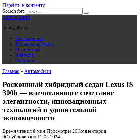
Перейти к контенту
Search for:
Авто и Мото
motosib54.ru
Автомобили
Вопросы про авто
Мотоциклы
Новости
Полезное
Главная
»
Автомобили
Роскошный хибридный седан Lexus IS
300h — впечатляющее сочетание
элегантности, инновационных
технологий и удивительной
экономичности
Время чтения
8 мин.
Просмотры
26
Комментарии
0
Опубликовано
12.03.2024