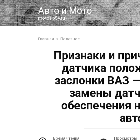
Перейти
Авто и Мото
к
контенту
motosib54.ru
Главная
»
Полезное
Признаки и при
датчика поло
заслонки ВАЗ —
замены датч
обеспечения 
авт
Время чтения
Просмотры