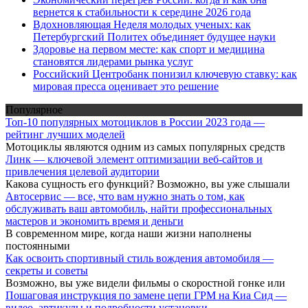
вернется к стабильности к середине 2026 года
Вдохновляющая Неделя молодых ученых: как
Петербургский Политех объединяет будущее науки
Здоровье на первом месте: как спорт и медицина
становятся лидерами рынка услуг
Российский Центробанк понизил ключевую ставку: как
мировая пресса оценивает это решение
Популярное
Топ-10 популярных мотоциклов в России 2023 года —
рейтинг лучших моделей
Мотоциклы являются одним из самых популярных средств
Линк — ключевой элемент оптимизации веб-сайтов и
привлечения целевой аудитории
Какова сущность его функций? Возможно, вы уже слышали
Автосервис — все, что вам нужно знать о том, как
обслуживать ваш автомобиль, найти профессиональных
мастеров и экономить время и деньги
В современном мире, когда наши жизни наполнены
постоянными
Как освоить спортивный стиль вождения автомобиля —
секреты и советы
Возможно, вы уже видели фильмы о скоростной гонке или
Пошаговая инструкция по замене цепи ГРМ на Киа Сид —
видео, артикулы и подробности установки