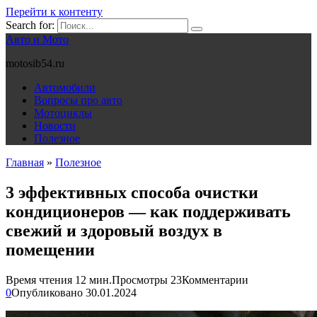
Перейти к контенту
Search for:
Авто и Мото
motosib54.ru
Автомобили
Вопросы про авто
Мотоциклы
Новости
Полезное
Главная
»
Полезное
3 эффективных способа очистки
кондиционеров — как поддерживать
свежий и здоровый воздух в
помещении
Время чтения
12 мин.
Просмотры
23
Комментарии
0
Опубликовано
30.01.2024