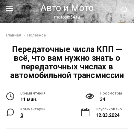
Перейти
Авто и Мото
к
контенту
motosib54.ru
Главная
»
Полезное
Передаточные числа КПП —
всё, что вам нужно знать о
передаточных числах в
автомобильной трансмиссии
Время чтения
Просмотры
11 мин.
34
Комментарии
Опубликовано
0
12.03.2024