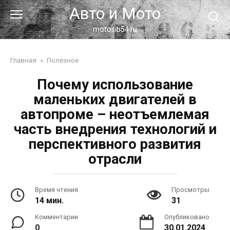
Перейти
Авто и Мото
к
контенту
motosib54.ru
Главная
»
Полезное
Почему использование
маленьких двигателей в
автопроме – неотъемлемая
часть внедрения технологий и
перспективного развития
отрасли
Время чтения
Просмотры
14 мин.
31
Комментарии
Опубликовано
0
30.01.2024