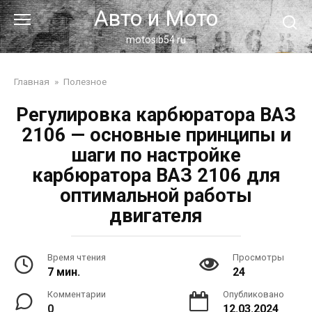
Перейти
Авто и Мото
к
контенту
motosib54.ru
Главная
»
Полезное
Регулировка карбюратора ВАЗ
2106 — основные принципы и
шаги по настройке
карбюратора ВАЗ 2106 для
оптимальной работы
двигателя
Время чтения
Просмотры
7 мин.
24
Комментарии
Опубликовано
0
12.03.2024