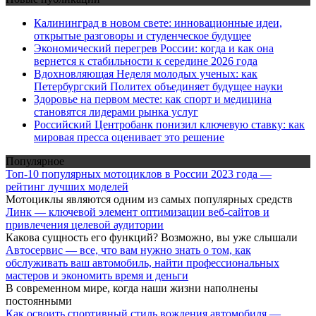
Калининград в новом свете: инновационные идеи,
открытые разговоры и студенческое будущее
Экономический перегрев России: когда и как она
вернется к стабильности к середине 2026 года
Вдохновляющая Неделя молодых ученых: как
Петербургский Политех объединяет будущее науки
Здоровье на первом месте: как спорт и медицина
становятся лидерами рынка услуг
Российский Центробанк понизил ключевую ставку: как
мировая пресса оценивает это решение
Популярное
Топ-10 популярных мотоциклов в России 2023 года —
рейтинг лучших моделей
Мотоциклы являются одним из самых популярных средств
Линк — ключевой элемент оптимизации веб-сайтов и
привлечения целевой аудитории
Какова сущность его функций? Возможно, вы уже слышали
Автосервис — все, что вам нужно знать о том, как
обслуживать ваш автомобиль, найти профессиональных
мастеров и экономить время и деньги
В современном мире, когда наши жизни наполнены
постоянными
Как освоить спортивный стиль вождения автомобиля —