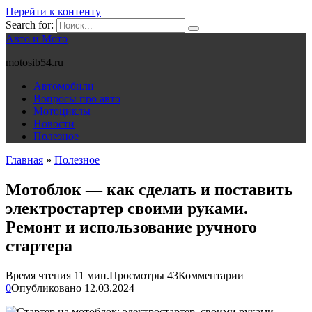
Перейти к контенту
Search for:
Авто и Мото
motosib54.ru
Автомобили
Вопросы про авто
Мотоциклы
Новости
Полезное
Главная
»
Полезное
Мотоблок — как сделать и поставить
электростартер своими руками.
Ремонт и использование ручного
стартера
Время чтения
11 мин.
Просмотры
43
Комментарии
0
Опубликовано
12.03.2024