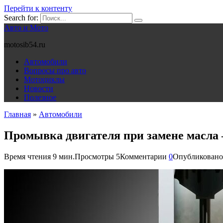
Перейти к контенту
Search for:
Авто и Мото
motosib54.ru
Автомобили
Вопросы про авто
Мотоциклы
Новости
Полезное
Главная
»
Автомобили
Промывка двигателя при замене масла
Время чтения
9 мин.
Просмотры
5
Комментарии
0
Опубликовано