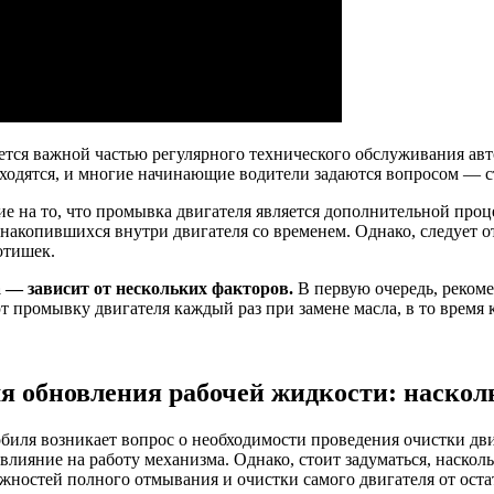
ляется важной частью регулярного технического обслуживания а
сходятся, и многие начинающие водители задаются вопросом — с
ание на то, что промывка двигателя является дополнительной пр
 накопившихся внутри двигателя со временем. Однако, следует 
отишек.
 — зависит от нескольких факторов.
В первую очередь, реком
ромывку двигателя каждый раз при замене масла, в то время ка
я обновления рабочей жидкости: наскол
иля возникает вопрос о необходимости проведения очистки дви
 влияние на работу механизма. Однако, стоит задуматься, наско
ожностей полного отмывания и очистки самого двигателя от ост