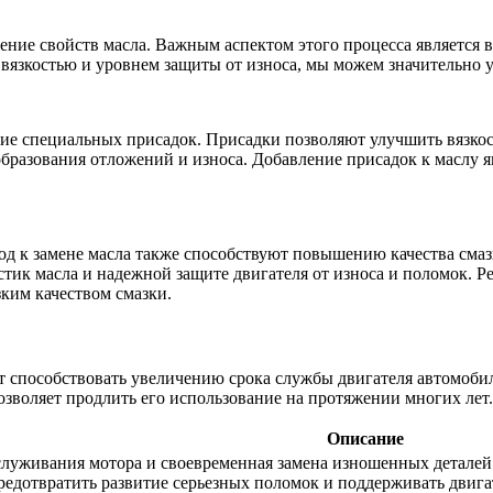
ение свойств масла. Важным аспектом этого процесса является
 вязкостью и уровнем защиты от износа, мы можем значительно у
ие специальных присадок. Присадки позволяют улучшить вязкост
образования отложений и износа. Добавление присадок к маслу 
д к замене масла также способствуют повышению качества смаз
ик масла и надежной защите двигателя от износа и поломок. Р
ким качеством смазки.
т способствовать увеличению срока службы двигателя автомоби
позволяет продлить его использование на протяжении многих лет.
Описание
служивания мотора и своевременная замена изношенных детале
предотвратить развитие серьезных поломок и поддерживать двига