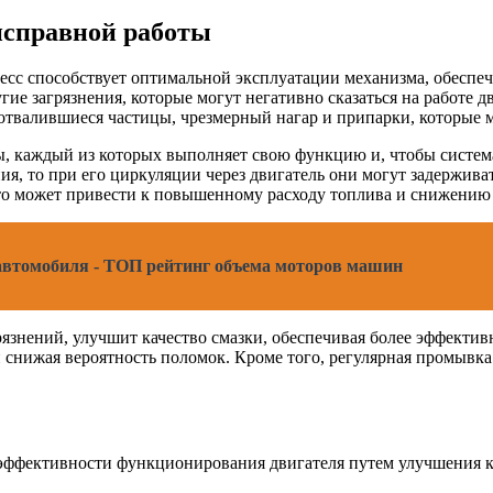
исправной работы
цесс способствует оптимальной эксплуатации механизма, обеспеч
гие загрязнения, которые могут негативно сказаться на работе 
отвалившиеся частицы, чрезмерный нагар и припарки, которые м
ты, каждый из которых выполняет свою функцию и, чтобы систем
, то при его циркуляции через двигатель они могут задерживать
что может привести к повышенному расходу топлива и снижению
 автомобиля - ТОП рейтинг объема моторов машин
язнений, улучшит качество смазки, обеспечивая более эффектив
и снижая вероятность поломок. Кроме того, регулярная промывк
ффективности функционирования двигателя путем улучшения ка