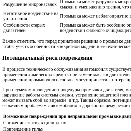
Промывка может разрушить микрон
Разрушение микронасадок
смазки и уменьшению трения, что 
Негативное воздействие на
Промывка может неблагоприятно вл
уплотнения
Особенности старых
Промывка может быть особенно опа
двигателей
воздействии сильного очищающего
Важно отметить, что перед принятием решения о промывке дви
чтобы учесть особенности конкретной модели и ее техническое
Потенциальный риск повреждения
В процессе технического обслуживания автомобиля существует
применения химических средств при замене масла в двигателе
применении промывочного состава могут привести к потере про
При неумелом проведении процедуры промывки двигателя, мог
нарушение работы системы смазки, устранение защитной пленки
может вызвать сбой во впрыске, и т.д. Таким образом, потенц
серьезным проблемам с автомобилем и дорогостоящему ремонт
Возможные повреждения при неправильной промывке двиг
Снижение сжатия в цилиндрах
Повреждение гильз