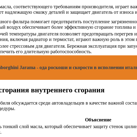
асла, соответствующего требованиям производителя, играет ва
ет надлежащую смазку деталей и защищает двигатель от износа и
ного фильтра помогает предотвратить поступление загрязненног
ый воздух обеспечивает более эффективную сгорание топлива и
ей температуры двигателя позволяет предотвращать перегрев и 
ия, включая радиатор и термостат, играют важную роль в этом 
лее стрессовым для двигателя. Бережная эксплуатация при запу
спечить его длительную работоспособность.
borghini Jarama - ода роскоши и скорости в исполнении ита
горания внутреннего сгорания
иля обсуждается среди автовладельцев в качестве важной сост
цедуры.
Объяснение
 тонкий слой масла, который обеспечивает защиту стенок цилин
.