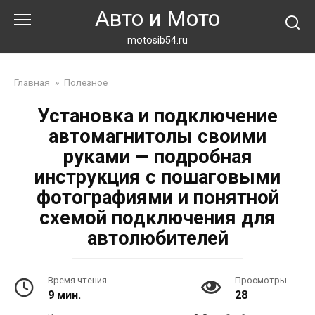
Перейти
Авто и Мото
к
контенту
motosib54.ru
Главная
»
Полезное
Установка и подключение
автомагнитолы своими
руками — подробная
инструкция с пошаговыми
фотографиями и понятной
схемой подключения для
автолюбителей
Время чтения
Просмотры
9 мин.
28