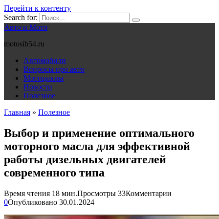
Перейти к контенту
Search for:
Авто и Мото
motosib54.ru
Автомобили
Вопросы про авто
Мотоциклы
Новости
Полезное
Главная
»
Полезное
Выбор и применение оптимального
моторного масла для эффективной
работы дизельных двигателей
современного типа
Время чтения
18 мин.
Просмотры
33
Комментарии
0
Опубликовано
30.01.2024