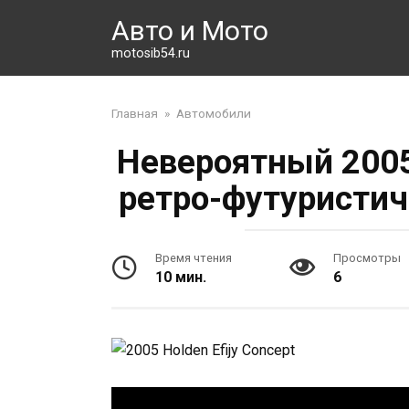
Перейти
Авто и Мото
к
контенту
motosib54.ru
Главная
»
Автомобили
Невероятный 2005 
ретро-футуристич
Время чтения
Просмотры
10 мин.
6