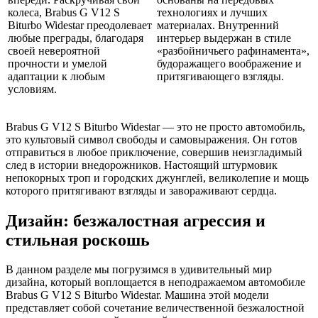
колеса, Brabus G V12 S
технологиях и лучших
Biturbo Widestar преодолевает
материалах. Внутренний
любые преграды, благодаря
интерьер выдержан в стиле
своей невероятной
«разбойничьего рафинамента»,
прочности и умелой
будоражащего воображение и
адаптации к любым
притягивающего взгляды.
условиям.
Brabus G V12 S Biturbo Widestar — это не просто автомобиль,
это культовый символ свободы и самовыражения. Он готов
отправиться в любое приключение, совершив неизгладимый
след в истории внедорожников. Настоящий штурмовик
непокорных троп и городских джунглей, великолепие и мощь
которого притягивают взгляды и завораживают сердца.
Дизайн: безжалостная агрессия и
стильная роскошь
В данном разделе мы погрузимся в удивительный мир
дизайна, который воплощается в неподражаемом автомобиле
Brabus G V12 S Biturbo Widestar. Машина этой модели
представляет собой сочетание величественной безжалостной