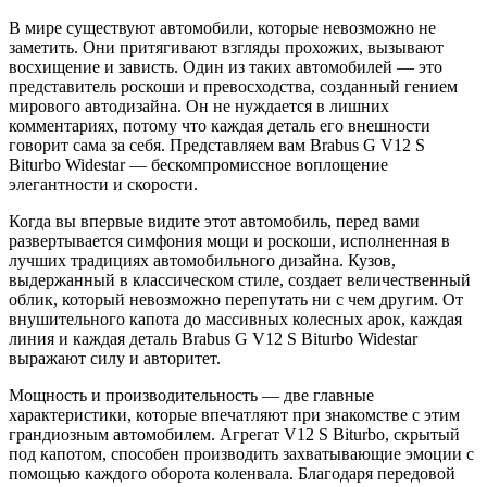
В мире существуют автомобили, которые невозможно не
заметить. Они притягивают взгляды прохожих, вызывают
восхищение и зависть. Один из таких автомобилей — это
представитель роскоши и превосходства, созданный гением
мирового автодизайна. Он не нуждается в лишних
комментариях, потому что каждая деталь его внешности
говорит сама за себя. Представляем вам Brabus G V12 S
Biturbo Widestar — бескомпромиссное воплощение
элегантности и скорости.
Когда вы впервые видите этот автомобиль, перед вами
развертывается симфония мощи и роскоши, исполненная в
лучших традициях автомобильного дизайна. Кузов,
выдержанный в классическом стиле, создает величественный
облик, который невозможно перепутать ни с чем другим. От
внушительного капота до массивных колесных арок, каждая
линия и каждая деталь Brabus G V12 S Biturbo Widestar
выражают силу и авторитет.
Мощность и производительность — две главные
характеристики, которые впечатляют при знакомстве с этим
грандиозным автомобилем. Агрегат V12 S Biturbo, скрытый
под капотом, способен производить захватывающие эмоции с
помощью каждого оборота коленвала. Благодаря передовой