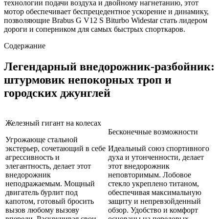
технологии подачи воздуха и двойному нагнетанию, этот
мотор обеспечивает беспрецедентное ускорение и динамику,
позволяющие Brabus G V12 S Biturbo Widestar стать лидером
дороги и соперником для самых быстрых спорткаров.
Содержание
Легендарный внедорожник-разбойник:
штурмовик непокорных троп и
городских джунглей
Железный гигант на колесах
Бесконечные возможности
Угрожающе стальной
экстерьер, сочетающий в себе
Идеальный союз спортивного
агрессивность и
духа и утонченности, делает
элегантность, делает этот
этот внедорожник
внедорожник
неповторимым. Лобовое
неподражаемым. Мощный
стекло укреплено титаном,
двигатель бурлит под
обеспечивая максимальную
капотом, готовый бросить
защиту и непревзойденный
вызов любому вызову
обзор. Удобство и комфорт
впереди. Раскручивая свои
основаны на передовых