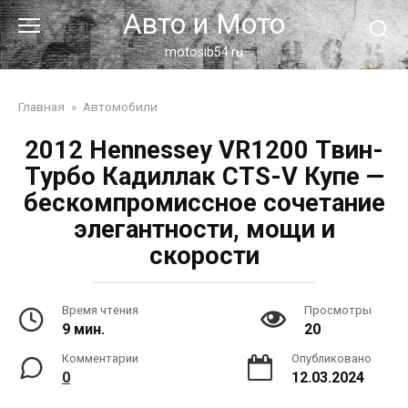
Перейти
Авто и Мото
к
контенту
motosib54.ru
Главная
»
Автомобили
2012 Hennessey VR1200 Твин-
Турбо Кадиллак CTS-V Купе —
бескомпромиссное сочетание
элегантности, мощи и
скорости
Время чтения
Просмотры
9 мин.
20
Комментарии
Опубликовано
0
12.03.2024