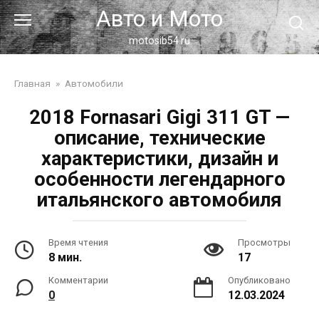
Перейти
Авто и Мото
к
контенту
motosib54.ru
Главная
»
Автомобили
2018 Fornasari Gigi 311 GT —
описание, технические
характеристики, дизайн и
особенности легендарного
итальянского автомобиля
Время чтения
Просмотры
8 мин.
17
Комментарии
Опубликовано
0
12.03.2024