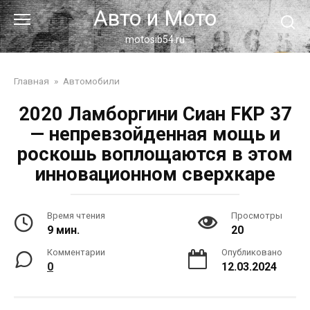
Перейти
Авто и Мото
к
контенту
motosib54.ru
Главная
»
Автомобили
2020 Ламборгини Сиан FKP 37
— непревзойденная мощь и
роскошь воплощаются в этом
инновационном сверхкаре
Время чтения
Просмотры
9 мин.
20
Комментарии
Опубликовано
0
12.03.2024