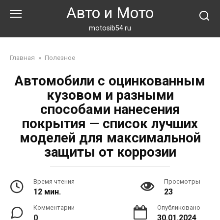
Перейти
Авто и Мото
к
контенту
motosib54.ru
Главная
»
Полезное
Автомобили с оцинкованным
кузовом и разными
способами нанесения
покрытия — список лучших
моделей для максимальной
защиты от коррозии
Время чтения
Просмотры
12 мин.
23
Комментарии
Опубликовано
0
30.01.2024