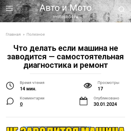
Перейти
Авто и Мото
к
контенту
motosib54.ru
Главная
»
Полезное
Что делать если машина не
заводится — самостоятельная
диагностика и ремонт
Время чтения
Просмотры
14 мин.
17
Комментарии
Опубликовано
0
30.01.2024