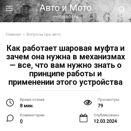
Перейти
Авто и Мото
к
контенту
motosib54.ru
Главная
»
Вопросы про авто
Как работает шаровая муфта и
зачем она нужна в механизмах
— все, что вам нужно знать о
принципе работы и
применении этого устройства
Время чтения
Просмотры
8 мин.
79
Комментарии
Опубликовано
0
12.03.2024