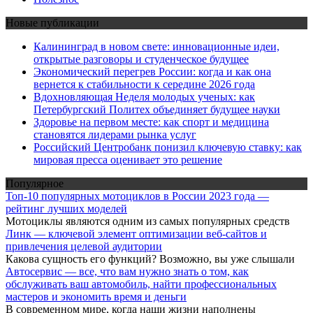
Новые публикации
Калининград в новом свете: инновационные идеи,
открытые разговоры и студенческое будущее
Экономический перегрев России: когда и как она
вернется к стабильности к середине 2026 года
Вдохновляющая Неделя молодых ученых: как
Петербургский Политех объединяет будущее науки
Здоровье на первом месте: как спорт и медицина
становятся лидерами рынка услуг
Российский Центробанк понизил ключевую ставку: как
мировая пресса оценивает это решение
Популярное
Топ-10 популярных мотоциклов в России 2023 года —
рейтинг лучших моделей
Мотоциклы являются одним из самых популярных средств
Линк — ключевой элемент оптимизации веб-сайтов и
привлечения целевой аудитории
Какова сущность его функций? Возможно, вы уже слышали
Автосервис — все, что вам нужно знать о том, как
обслуживать ваш автомобиль, найти профессиональных
мастеров и экономить время и деньги
В современном мире, когда наши жизни наполнены