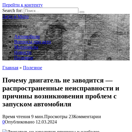
Перейти к контенту
Search for:
Авто и Мото
motosib54.ru
Автомобили
Вопросы про авто
Мотоциклы
Новости
Полезное
Главная
»
Полезное
Почему двигатель не заводится —
распространенные неисправности и
причины возникновения проблем с
запуском автомобиля
Время чтения
9 мин.
Просмотры
23
Комментарии
0
Опубликовано
12.03.2024