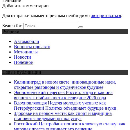
Геннадий
Добавить комментарии
Для отправки комментария вам необходимо
авторизоваться
.
Search for:
Рубрики
Автомобили
Вопросы про авто
Мотоциклы
Новости
Полезное
Новые публикации
Калининград в новом свете: инновационные идеи,
открытые разговоры и студенческое будущее
Экономический перегрев России: когда и как она
вернется к стабильности к середине 2026 года
Вдохновляющая Неделя молодых ученых: как
Петербургский Политех объединяет будущее науки
Здоровье на первом месте: как спорт и медицина
становятся лидерами рынка услуг
Российский Центробанк понизил ключевую ставку: как
мировая пресса оценивает это решение