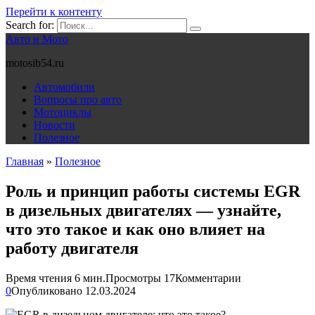
Перейти к контенту
Search for:
Авто и Мото
motosib54.ru
Автомобили
Вопросы про авто
Мотоциклы
Новости
Полезное
Главная
»
Полезное
Роль и принцип работы системы EGR
в дизельных двигателях — узнайте,
что это такое и как оно влияет на
работу двигателя
Время чтения
6 мин.
Просмотры
17
Комментарии
0
Опубликовано
12.03.2024