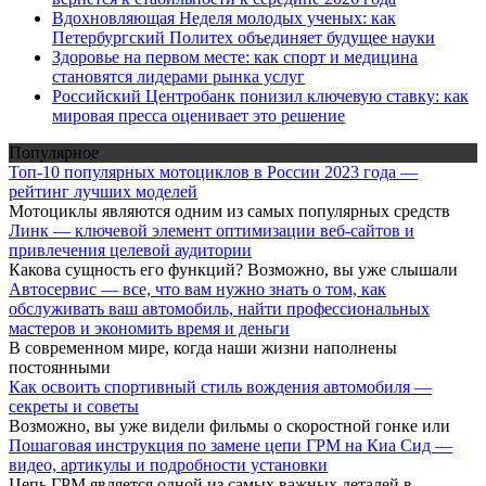
Вдохновляющая Неделя молодых ученых: как
Петербургский Политех объединяет будущее науки
Здоровье на первом месте: как спорт и медицина
становятся лидерами рынка услуг
Российский Центробанк понизил ключевую ставку: как
мировая пресса оценивает это решение
Популярное
Топ-10 популярных мотоциклов в России 2023 года —
рейтинг лучших моделей
Мотоциклы являются одним из самых популярных средств
Линк — ключевой элемент оптимизации веб-сайтов и
привлечения целевой аудитории
Какова сущность его функций? Возможно, вы уже слышали
Автосервис — все, что вам нужно знать о том, как
обслуживать ваш автомобиль, найти профессиональных
мастеров и экономить время и деньги
В современном мире, когда наши жизни наполнены
постоянными
Как освоить спортивный стиль вождения автомобиля —
секреты и советы
Возможно, вы уже видели фильмы о скоростной гонке или
Пошаговая инструкция по замене цепи ГРМ на Киа Сид —
видео, артикулы и подробности установки
Цепь ГРМ является одной из самых важных деталей в