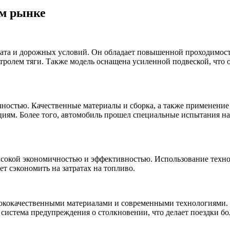
ом рынке
лимата и дорожных условий. Он обладает повышенной проходимос
нтролем тяги. Также модель оснащена усиленной подвеской, что
чностью. Качественные материалы и сборка, а также применени
ям. Более того, автомобиль прошел специальные испытания на 
ысокой экономичностью и эффективностью. Использование технол
т сэкономить на затратах на топливо.
сококачественными материалами и современными технологиями.
и система предупреждения о столкновении, что делает поездки 