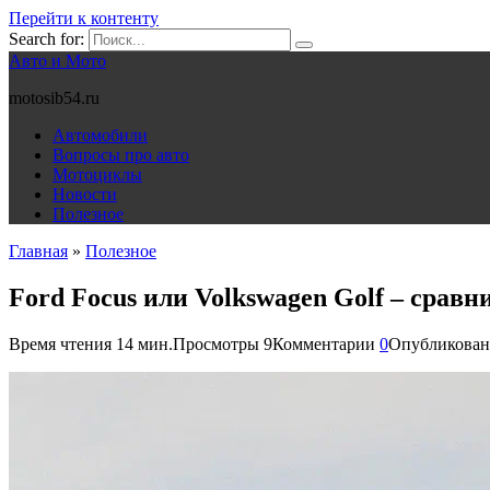
Перейти к контенту
Search for:
Авто и Мото
motosib54.ru
Автомобили
Вопросы про авто
Мотоциклы
Новости
Полезное
Главная
»
Полезное
Ford Focus или Volkswagen Golf – сра
Время чтения
14 мин.
Просмотры
9
Комментарии
0
Опубликован