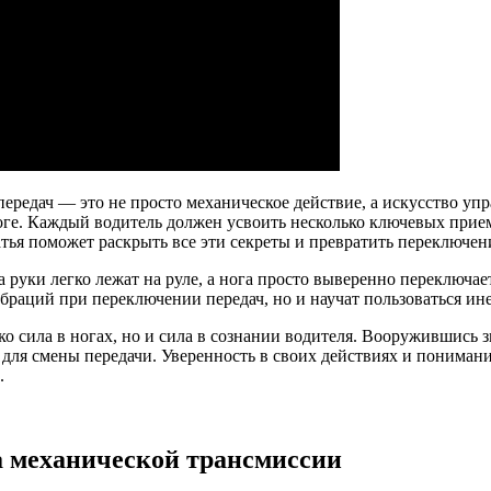
передач — это не просто механическое действие, а искусство у
ороге. Каждый водитель должен усвоить несколько ключевых при
атья поможет раскрыть все эти секреты и превратить переключен
да руки легко лежат на руле, а нога просто выверенно переключа
ибраций при переключении передач, но и научат пользоваться ин
о сила в ногах, но и сила в сознании водителя. Вооружившись 
для смены передачи. Уверенность в своих действиях и пониман
.
а механической трансмиссии