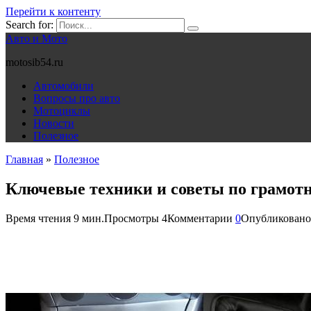
Перейти к контенту
Search for:
Авто и Мото
motosib54.ru
Автомобили
Вопросы про авто
Мотоциклы
Новости
Полезное
Главная
»
Полезное
Ключевые техники и советы по грамотн
Время чтения
9 мин.
Просмотры
4
Комментарии
0
Опубликовано