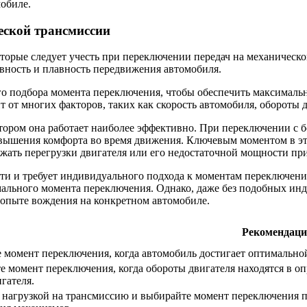
мобиле.
еской трансмиссии
торые следует учесть при переключении передач на механическ
вность и плавность передвижения автомобиля.
ого подбора момента переключения, чтобы обеспечить максимал
от многих факторов, таких как скорость автомобиля, обороты д
тором она работает наиболее эффективно. При переключении с б
вышения комфорта во время движения. Ключевым моментом в это
ежать перегрузки двигателя или его недостаточной мощности пр
ти и требует индивидуального подхода к моментам переключения
мального момента переключения. Однако, даже без подобных и
е опыте вождения на конкретном автомобиле.
Рекомендац
 момент переключения, когда автомобиль достигает оптимальной
е момент переключения, когда обороты двигателя находятся в о
гателя.
 нагрузкой на трансмиссию и выбирайте момент переключения пе