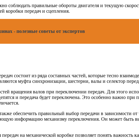
жно соблюдать правильные обороты двигателя и текущую скорос
ей коробки передач и сцепления.
инах - полезные советы от экспертов
редач состоит из ряда составных частей, которые тесно взаимод
ляются муфта синхронизации, шестерни, валы и селектор перед
остей вращения валов при переключении передач. Для этого испо
цепятся и передача будет переключена. Это особенно важно при 
личается.
акже обеспечить правильный выбор передачи в зависимости от 
вующую информацию механизму переключения. Он может быть вы
 передач на механической коробке позволяет понять важность к