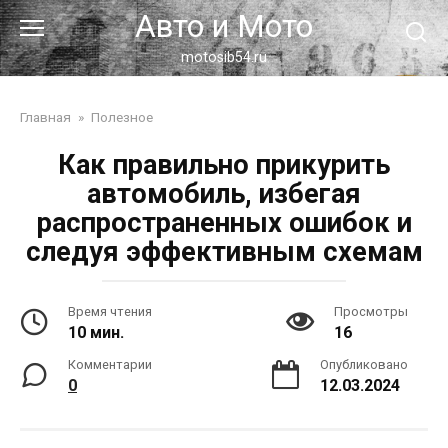
Перейти
Авто и Мото
к
контенту
motosib54.ru
Главная
»
Полезное
Как правильно прикурить
автомобиль, избегая
распространенных ошибок и
следуя эффективным схемам
Время чтения
Просмотры
10 мин.
16
Комментарии
Опубликовано
0
12.03.2024