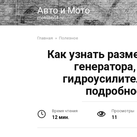
Перейти
Авто и Мото
к
контенту
motosib54.ru
Главная
»
Полезное
Как узнать разм
генератора
гидроусилите
подробно
Время чтения
Просмотры
12 мин.
11