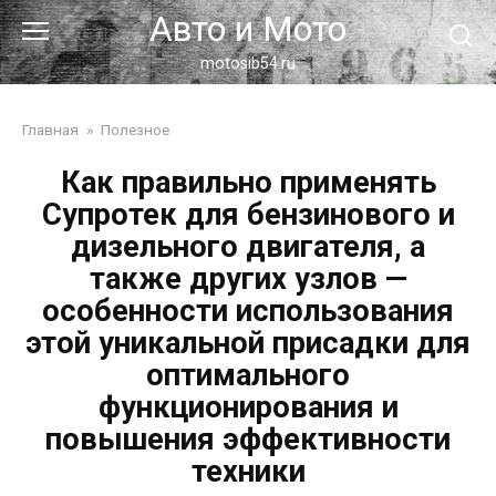
Перейти
Авто и Мото
к
контенту
motosib54.ru
Главная
»
Полезное
Как правильно применять
Супротек для бензинового и
дизельного двигателя, а
также других узлов —
особенности использования
этой уникальной присадки для
оптимального
функционирования и
повышения эффективности
техники