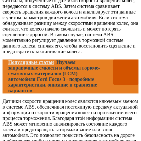
Сигналы, полученные от датчиков скорости вращения колес,
передаются в систему ABS. Затем система сравнивает
скорость вращения каждого колеса и анализирует эти данные
с учетом параметров движения автомобиля. Если система
обнаруживает разницу между скоростями вращения колес, она
считает, что колесо начало скользить и может потерять
сцепление с дорогой. В таком случае, система ABS
моментально регулирует давление в тормозной системе
данного колеса, снижая его, чтобы восстановить сцепление и
предотвратить заклинивание колеса.
Популярные статьи
Изучаем
заправочные емкости и объемы горюче-
смазочных материалов (ГСМ)
автомобиля Ford Focus 3 - подробные
характеристики, описание и сравнение
вариантов
Датчики скорости вращения колес являются ключевым звеном
в системе ABS, обеспечивая постоянную передачу актуальной
информации о скорости вращения колес на протяжении всего
процесса торможения. Благодаря этой информации система
ABS может мгновенно анализировать состояние каждого
колеса и предотвращать затормаживание или занос
автомобиля. Это позволяет повысить безопасность на дороге
и обеспечить стабильность и управляемость автомобиля даже