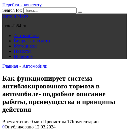
Перейти к контенту
Search for:
Авто и Мото
motosib54.ru
Автомобили
Вопросы про авто
Мотоциклы
Новости
Полезное
Главная
»
Автомобили
Как функционирует система
антиблокировочного тормоза в
автомобиле- подробное описание
работы, преимущества и принципы
действия
Время чтения
9 мин.
Просмотры
17
Комментарии
0
Опубликовано
12.03.2024