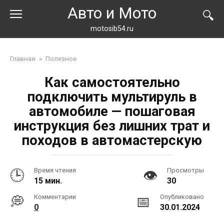
Перейти
Авто и Мото
к
контенту
motosib54.ru
Главная
»
Полезное
Как самостоятельно
подключить мультируль в
автомобиле — пошаговая
инструкция без лишних трат и
походов в автомастерскую
Время чтения
Просмотры
15 мин.
30
Комментарии
Опубликовано
0
30.01.2024