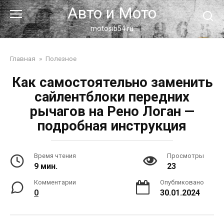
Перейти
Авто и Мото
к
контенту
motosib54.ru
Главная
»
Полезное
Как самостоятельно заменить
сайлентблоки передних
рычагов на Рено Логан —
подробная инструкция
Время чтения
Просмотры
9 мин.
23
Комментарии
Опубликовано
0
30.01.2024