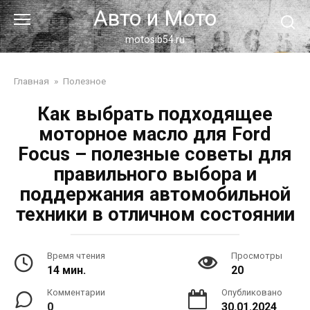
Перейти
Авто и Мото
к
контенту
motosib54.ru
Главная
»
Полезное
Как выбрать подходящее
моторное масло для Ford
Focus – полезные советы для
правильного выбора и
поддержания автомобильной
техники в отличном состоянии
Время чтения
Просмотры
14 мин.
20
Комментарии
Опубликовано
0
30.01.2024