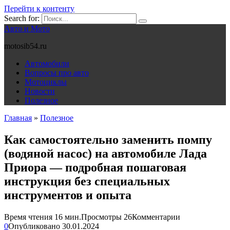
Перейти к контенту
Search for:
Авто и Мото
motosib54.ru
Автомобили
Вопросы про авто
Мотоциклы
Новости
Полезное
Главная
»
Полезное
Как самостоятельно заменить помпу
(водяной насос) на автомобиле Лада
Приора — подробная пошаговая
инструкция без специальных
инструментов и опыта
Время чтения
16 мин.
Просмотры
26
Комментарии
0
Опубликовано
30.01.2024