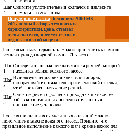
3
термостата.
Шаг
Снимите уплотнительный колпачок и извлеките
4
термостат из его гнезда.
Популярные статьи
Бензопила Stihl MS
260 - полный обзор - технические
характеристики, цена, отзывы
пользователей, преимущества и
недостатки этой модели
После демонтажа термостата можно приступить к снятию
ремней привода водяной помпы. Для этого:
Шаг
Определите положение натяжителя ремней, который
1
находится вблизи водяного насоса.
Используя специальный ключ или топорик,
Шаг
поворачивайте натяжитель против часовой стрелки,
2
чтобы ослабить натяжение ремней.
Снимите ремни с роликов приводных шкивов, не
Шаг
забывая запомнить их последовательность и
3
направление установки.
После выполнения всех указанных операций можно
приступить к замене водяного насоса. Помните, что
правильное выполнение каждого шага крайне важно для