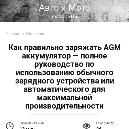
Перейти
Авто и Мото
к
контенту
motosib54.ru
Главная
»
Полезное
Как правильно заряжать AGM
аккумулятор — полное
руководство по
использованию обычного
зарядного устройства или
автоматического для
максимальной
производительности
Время чтения
Просмотры