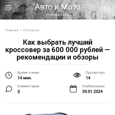
Перейти
Авто и Мото
к
контенту
motosib54.ru
Главная
»
Полезное
Как выбрать лучший
кроссовер за 600 000 рублей —
рекомендации и обзоры
Время чтения
Просмотры
14 мин.
14
Комментарии
Опубликовано
0
30.01.2024