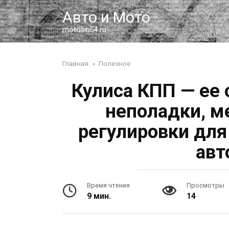
Перейти
Авто и Мото
к
контенту
motosib54.ru
Главная
»
Полезное
Кулиса КПП — ее
неполадки, м
регулировки для
авт
Время чтения
Просмотры
9 мин.
14