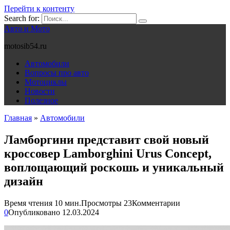
Перейти к контенту
Search for:
Авто и Мото
motosib54.ru
Автомобили
Вопросы про авто
Мотоциклы
Новости
Полезное
Главная
»
Автомобили
Ламборгини представит свой новый
кроссовер Lamborghini Urus Concept,
воплощающий роскошь и уникальный
дизайн
Время чтения
10 мин.
Просмотры
23
Комментарии
0
Опубликовано
12.03.2024