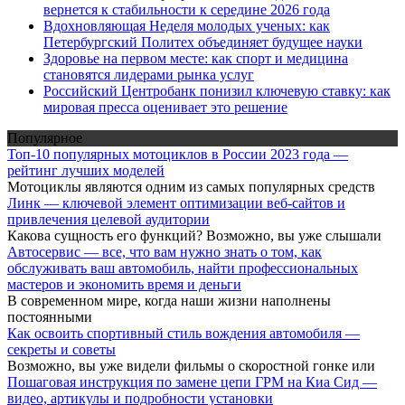
вернется к стабильности к середине 2026 года
Вдохновляющая Неделя молодых ученых: как
Петербургский Политех объединяет будущее науки
Здоровье на первом месте: как спорт и медицина
становятся лидерами рынка услуг
Российский Центробанк понизил ключевую ставку: как
мировая пресса оценивает это решение
Популярное
Топ-10 популярных мотоциклов в России 2023 года —
рейтинг лучших моделей
Мотоциклы являются одним из самых популярных средств
Линк — ключевой элемент оптимизации веб-сайтов и
привлечения целевой аудитории
Какова сущность его функций? Возможно, вы уже слышали
Автосервис — все, что вам нужно знать о том, как
обслуживать ваш автомобиль, найти профессиональных
мастеров и экономить время и деньги
В современном мире, когда наши жизни наполнены
постоянными
Как освоить спортивный стиль вождения автомобиля —
секреты и советы
Возможно, вы уже видели фильмы о скоростной гонке или
Пошаговая инструкция по замене цепи ГРМ на Киа Сид —
видео, артикулы и подробности установки