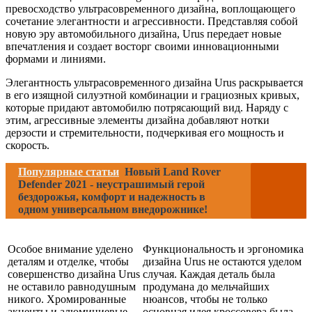
превосходство ультрасовременного дизайна, воплощающего
сочетание элегантности и агрессивности. Представляя собой
новую эру автомобильного дизайна, Urus передает новые
впечатления и создает восторг своими инновационными
формами и линиями.
Элегантность ультрасовременного дизайна Urus раскрывается
в его изящной силуэтной комбинации и грациозных кривых,
которые придают автомобилю потрясающий вид. Наряду с
этим, агрессивные элементы дизайна добавляют нотки
дерзости и стремительности, подчеркивая его мощность и
скорость.
Популярные статьи
Новый Land Rover
Defender 2021 - неустрашимый герой
бездорожья, комфорт и надежность в
одном универсальном внедорожнике!
Особое внимание уделено
Функциональность и эргономика
деталям и отделке, чтобы
дизайна Urus не остаются уделом
совершенство дизайна Urus
случая. Каждая деталь была
не оставило равнодушным
продумана до мельчайших
никого. Хромированные
нюансов, чтобы не только
акценты и алюминиевые
основная идея кроссовера была