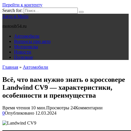
Перейти к контенту
Search for:
Авто и Мото
motosib54.ru
Автомобили
Вопросы про авто
Мотоциклы
Новости
Полезное
Главная
»
Автомобили
Всё, что вам нужно знать о кроссовере
Landwind CV9 — характеристики,
особенности и преимущества
Время чтения
10 мин.
Просмотры
24
Комментарии
0
Опубликовано
12.03.2024