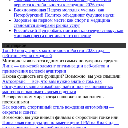
вернется к стабильности к середине 2026 года
Вдохновляющая Неделя молодых ученых: как
Петербургский Политех объединяет будущее науки
Здоровье на первом месте: как спорт и медицина
становятся лидерами рынка услуг
Российский Центробанк понизил ключевую ставку: как
мировая пресса оценивает это решение
Популярное
Топ-10 популярных мотоциклов в России 2023 года —
рейтинг лучших моделей
Мотоциклы являются одним из самых популярных средств
Линк — ключевой элемент оптимизации веб-сайтов и
привлечения целевой аудитории
Какова сущность его функций? Возможно, вы уже слышали
Автосервис — все, что вам нужно знать о том, как
обслуживать ваш автомобиль, найти профессиональных
мастеров и экономить время и деньги
В современном мире, когда наши жизни наполнены
постоянными
Как освоить спортивный стиль вождения автомобиля —
секреты и советы
Возможно, вы уже видели фильмы о скоростной гонке или
Пошаговая инструкция по замене цепи ГРМ на Киа Сид —
видео, артикулы и подробности установки