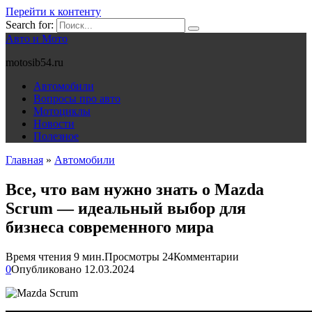
Перейти к контенту
Search for:
Авто и Мото
motosib54.ru
Автомобили
Вопросы про авто
Мотоциклы
Новости
Полезное
Главная
»
Автомобили
Все, что вам нужно знать о Mazda
Scrum — идеальный выбор для
бизнеса современного мира
Время чтения
9 мин.
Просмотры
24
Комментарии
0
Опубликовано
12.03.2024