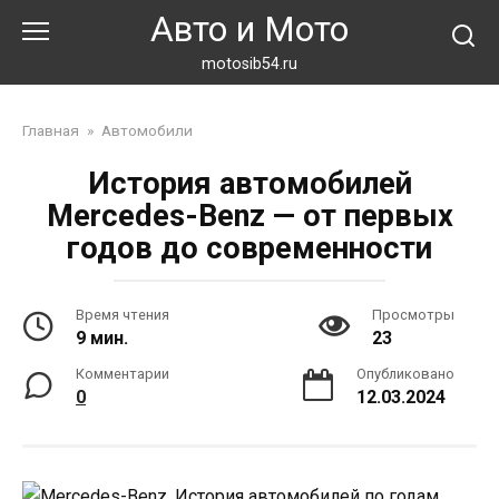
Перейти
Авто и Мото
к
контенту
motosib54.ru
Главная
»
Автомобили
История автомобилей
Mercedes-Benz — от первых
годов до современности
Время чтения
Просмотры
9 мин.
23
Комментарии
Опубликовано
0
12.03.2024