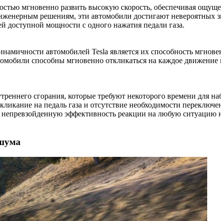
остью мгновенно развить высокую скорость, обеспечивая ощущен
нженерным решениям, эти автомобили достигают невероятных зн
 доступной мощности с одного нажатия педали газа.
намичности автомобилей Tesla является их способность мгновен
омобили способны мгновенно откликаться на каждое движение п
треннего сгорания, которые требуют некоторого времени для на
ткликание на педаль газа и отсутствие необходимости переключ
ь непревзойденную эффективность реакции на любую ситуацию н
 шума