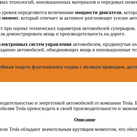
довых технологий, инновационных материалов и передовых инж
го уровня определяются величинами
мощности двигателя
, кото
 момент
, который отвечает за активное разгоняющее усилие ав
 при оценке технических параметров автомобилей суперкаров. 
ля демонстрировать мощь и производительность на дороге.
электронных систем управления
автомобилем, продвинутые
ам
созданию автомобилей, объединяющих мощь и инновационные те
вейшая модель флагманского седана с полным приводом, до
зводительностью и энергетикой автомобилей от компании Tesla.
обилям Tesla превосходить в своей производительности и эконо
Описание
или Tesla обладают значительным крутящим моментом, что обе