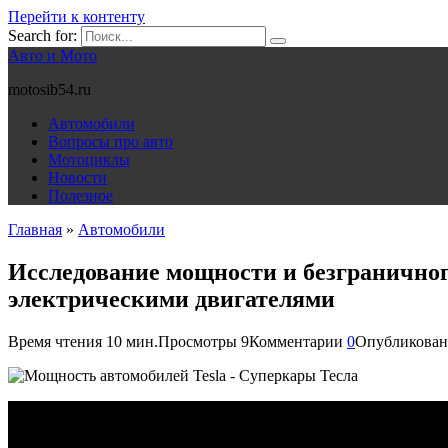
Перейти к контенту
Search for:
Авто и Мото
motosib54.ru
Автомобили
Вопросы про авто
Мотоциклы
Новости
Полезное
Главная
»
Автомобили
Исследование мощности и безграничног
электрическими двигателями
Время чтения
10 мин.
Просмотры
9
Комментарии
0
Опубликован