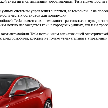
ской энергии и оптимизации аэродинамики, Tesla может достига
 умным системам управления энергией, автомобили Tesla способ
мости частых остановок для подзарядки.
илей Tesla является их возможность разгоняться с нуля до зна
ям можно наслаждаться как на городских улицах, так и на трасс
лают автомобили Tesla источником впечатляющей электрическо
ок электромобили, которые не только увлекательны в управлени