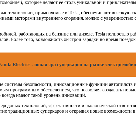
томобилей, которые делают ее столь уникальной и привлекатель
ые технологии, применяемые в Tesla, обеспечивают высокую ск
нными моторами внутреннего сгорания, можно с уверенностью ск
билей, работающих на бензине или дизеле, Tesla полностью рабо
алов. Более того, возможность быстрой зарядки во время поездо
anda Electrics - новая эра суперкаров на рынке электромоби
ные системы безопасности, инновационные функции автопилота 
ым программным обеспечением, что позволяет создавать новые
 всегда имеют такой уровень инноваций.
 передовых технологий, эффективности и экологической ответств
тие традиционных суперкаров и открывая новые возможности в