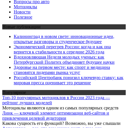
Вопросы про авто
Мотоциклы
Новости
Полезное
Новые публикации
Калининград в новом свете: инновационные идеи,
открытые разговоры и студенческое будущее
Экономический перегрев России: когда и как она
вернется к стабильности к середине 2026 года
Вдохновляющая Неделя молодых ученых: как
Петербургский Политех объединяет будущее науки
Здоровье на первом месте: как спорт и медицина
становятся лидерами рынка услуг
Российский Центробанк понизил ключевую ставку: как
мировая пресса оценивает это решение
Популярное
Топ-10 популярных мотоциклов в России 2023 года —
рейтинг лучших моделей
Мотоциклы являются одним из самых популярных средств
Линк — ключевой элемент оптимизации веб-сайтов и
привлечения целевой аудитории
Какова сущность его функций? Возможно, вы уже слышали