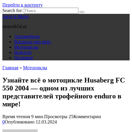
Перейти к контенту
Search for:
Авто и Мото
motosib54.ru
Автомобили
Вопросы про авто
Мотоциклы
Новости
Полезное
Главная
»
Мотоциклы
Узнайте всё о мотоцикле Husaberg FC
550 2004 — одном из лучших
представителей трофейного еnduro в
мире!
Время чтения
9 мин.
Просмотры
25
Комментарии
0
Опубликовано
12.03.2024