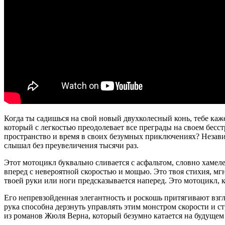
Когда ты садишься на свой новый двухколесный конь, тебе каже
который с легкостью преодолевает все преграды на своем бе
пространство и время в своих безумных приключениях? Независ
слышал без преувеличения тысячи раз.
Этот мотоцикл буквально сливается с асфальтом, словно хамеле
вперед с невероятной скоростью и мощью. Это твоя стихия, мгн
твоей руки или ноги предсказывается наперед. Это мотоцикл, 
Его непревзойденная элегантность и роскошь притягивают взгля
рука способна дерзнуть управлять этим монстром скорости и с
из романов Жюля Верна, который безумно катается на будущем