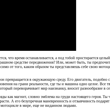
тся, что время останавливается, а под тобой простирается целы
сстрашном средстве передвижения? Или, может быть, ты предп
имо от того, каким образом ты представляешь себе свою мотоци
он превращается в окружающую среду. Его двигатель, подобно се
овения на грани реальности, где ты и машина одно целое. Все т
который переворачивает мир наизнанку, вносит разнообразие в 
ды как магнит, словно эмблема на груди настоящего героя. Ты ч
трасти. А его безупречная маневренность и отзывчивость подаря
 мотоцикле в мире, еще не виданном людьми.