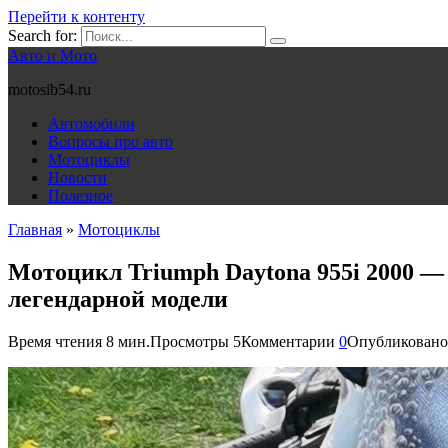
Перейти к контенту
Search for:
Авто и Мото
motosib54.ru
Автомобили
Вопросы про авто
Мотоциклы
Новости
Полезное
Главная
»
Мотоциклы
Мотоцикл Triumph Daytona 955i 2000 —
легендарной модели
Время чтения
8 мин.
Просмотры
5
Комментарии
0
Опубликовано