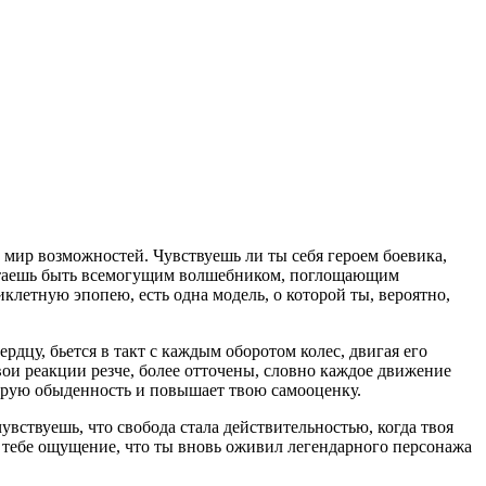
й мир возможностей. Чувствуешь ли ты себя героем боевика,
очитаешь быть всемогущим волшебником, поглощающим
клетную эпопею, есть одна модель, о которой ты, вероятно,
рдцу, бьется в такт с каждым оборотом колес, двигая его
вои реакции резче, более отточены, словно каждое движение
серую обыденность и повышает твою самооценку.
увствуешь, что свобода стала действительностью, когда твоя
т тебе ощущение, что ты вновь оживил легендарного персонажа