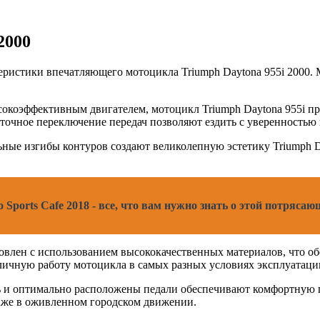
2000
еристики впечатляющего мотоцикла Triumph Daytona 955i 2000. 
коэффективным двигателем, мотоцикл Triumph Daytona 955i пр
точное переключение передач позволяют ездить с уверенностью 
ые изгибы контуров создают великолепную эстетику Triumph Da
ports Cafe 2018 - все, что вам нужно знать о этой потрясаю
товлен с использованием высококачественных материалов, что о
личную работу мотоцикла в самых разных условиях эксплуатаци
и оптимально расположены педали обеспечивают комфортную пос
даже в оживленном городском движении.