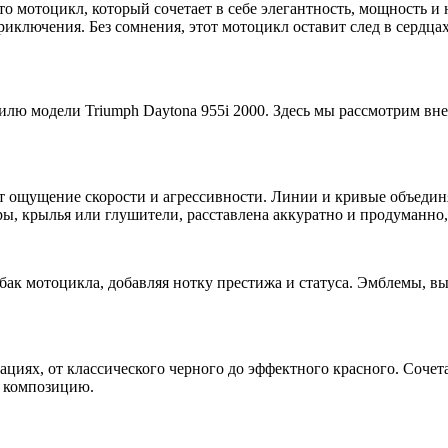
то мотоцикл, который сочетает в себе элегантность, мощность и
иключения. Без сомнения, этот мотоцикл оставит след в сердцах
илю модели Triumph Daytona 955i 2000. Здесь мы рассмотрим вн
 ощущение скорости и агрессивности. Линии и кривые объединя
ры, крылья или глушители, расставлена аккуратно и продуманно
ак мотоцикла, добавляя нотку престижа и статуса. Эмблемы, в
иациях, от классического черного до эффектного красного. Сочет
ю композицию.