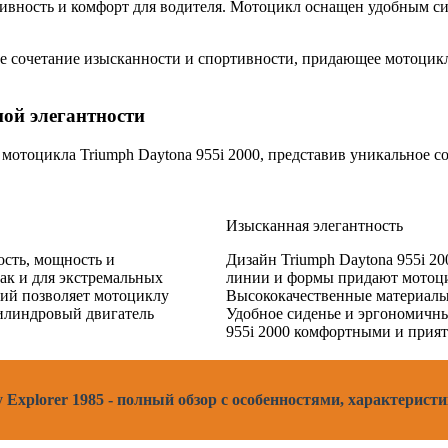
ективность и комфорт для водителя. Мотоцикл оснащен удобным 
ое сочетание изысканности и спортивности, придающее мотоцик
ой элегантности
мотоцикла Triumph Daytona 955i 2000, представив уникальное 
Изысканная элегантность
ость, мощность и
Дизайн Triumph Daytona 955i 2
так и для экстремальных
линии и формы придают мотоци
ций позволяет мотоциклу
Высококачественные материалы
цилиндровый двигатель
Удобное сиденье и эргономичны
955i 2000 комфортными и прия
y Explorer 1985 - полный обзор с особенностями, характерист