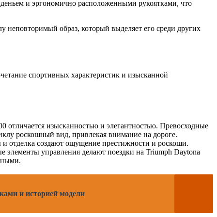
сиденьем и эргономично расположенными рукоятками, что
лу неповторимый образ, который выделяет его среди других
сочетание спортивных характеристик и изысканной
000 отличается изысканностью и элегантностью. Превосходные
клу роскошный вид, привлекая внимание на дороге.
 и отделка создают ощущение престижности и роскоши.
е элементы управления делают поездки на Triumph Daytona
тными.
иками и историей модели