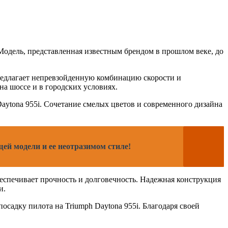
Модель, представленная известным брендом в прошлом веке, до
едлагает непревзойденную комбинацию скорости и
на шоссе и в городских условиях.
ytona 955i. Сочетание смелых цветов и современного дизайна
щей модели и ее неотразимом стиле!
беспечивает прочность и долговечность. Надежная конструкция
и.
адку пилота на Triumph Daytona 955i. Благодаря своей