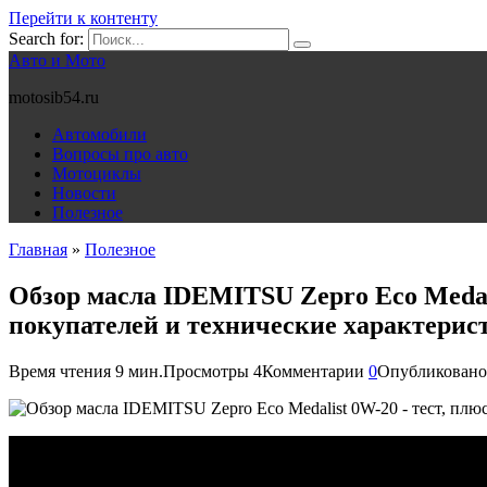
Перейти к контенту
Search for:
Авто и Мото
motosib54.ru
Автомобили
Вопросы про авто
Мотоциклы
Новости
Полезное
Главная
»
Полезное
Обзор масла IDEMITSU Zepro Eco Medal
покупателей и технические характерис
Время чтения
9 мин.
Просмотры
4
Комментарии
0
Опубликовано