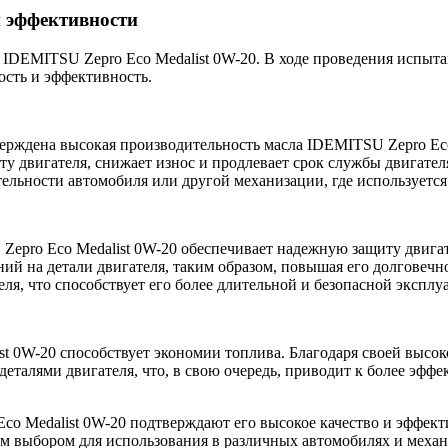
и эффективности
а IDEMITSU Zepro Eco Medalist 0W-20. В ходе проведения испы
ость и эффективность.
ерждена высокая производительность масла IDEMITSU Zepro Eco
ту двигателя, снижает износ и продлевает срок службы двигате
ельности автомобиля или другой механизации, где используется
Zepro Eco Medalist 0W-20 обеспечивает надежную защиту двигат
ий на детали двигателя, таким образом, повышая его долговеч
ля, что способствует его более длительной и безопасной эксплу
st 0W-20 способствует экономии топлива. Благодаря своей выс
еталями двигателя, что, в свою очередь, приводит к более эфф
co Medalist 0W-20 подтверждают его высокое качество и эффект
м выбором для использования в различных автомобилях и механи