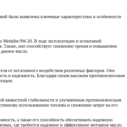
таний были выявлены ключевые характеристики и особенности
 Medalist 0W-20. В ходе эксплуатации и испытаний
ля. Также, оно способствует снижению трения и повышению
 данное масло.
еля от негативного воздействия различных факторов. Оно
ность и надежность. Благодаря своим высоким противоизносным
атации.
окой вязкостной стабильности и улучшенным противоизносным
ективному использованию топлива и снижению затрат на его
ивность, а также его способность обеспечивать надежную
змах, где требуется надежное и эффективное моторное масло.