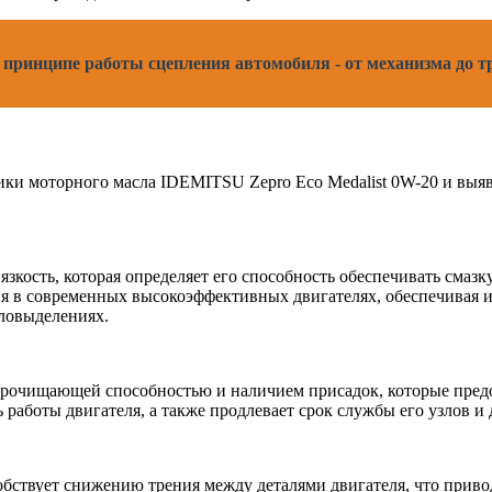
 и принципе работы сцепления автомобиля - от механизма до 
ики моторного масла IDEMITSU Zepro Eco Medalist 0W-20 и выя
язкость, которая определяет его способность обеспечивать смаз
ия в современных высокоэффективных двигателях, обеспечивая 
пловыделениях.
прочищающей способностью и наличием присадок, которые предо
работы двигателя, а также продлевает срок службы его узлов и 
бствует снижению трения между деталями двигателя, что привод