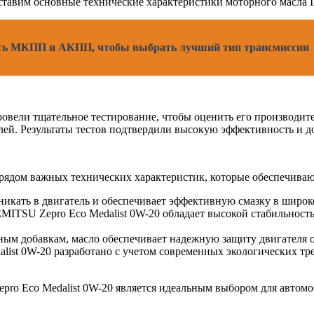
дставим основные технические характеристики моторного масла 
ить МКПП и АКПП, чтобы выбрать лучший тип трансмиссии
овели тщательное тестирование, чтобы оценить его производит
лей. Результаты тестов подтвердили высокую эффективность и д
рядом важных технических характеристик, которые обеспечиваю
оникать в двигатель и обеспечивает эффективную смазку в широк
MITSU Zepro Eco Medalist 0W-20 обладает высокой стабильность
ым добавкам, масло обеспечивает надежную защиту двигателя от
ist 0W-20 разработано с учетом современных экологических тр
pro Eco Medalist 0W-20 является идеальным выбором для автом