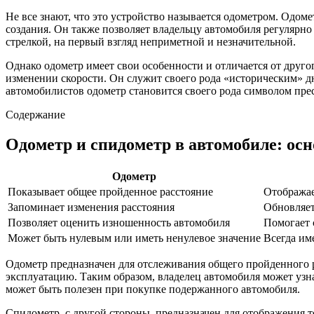
Не все знают, что это устройство называется одометром. Одом
создания. Он также позволяет владельцу автомобиля регулярно
стрелкой, на первый взгляд неприметной и незначительной.
Однако одометр имеет свои особенности и отличается от друго
изменении скорости. Он служит своего рода «историческим» дн
автомобилистов одометр становится своего рода символом пре
Содержание
Одометр и спидометр в автомобиле: ос
Одометр
Показывает общее пройденное расстояние
Отображае
Запоминает изменения расстояния
Обновляет
Позволяет оценить изношенность автомобиля
Помогает 
Может быть нулевым или иметь ненулевое значение
Всегда им
Одометр предназначен для отслеживания общего пройденного р
эксплуатацию. Таким образом, владелец автомобиля может узна
может быть полезен при покупке подержанного автомобиля.
Спидометр, с другой стороны, предназначен для отображения т