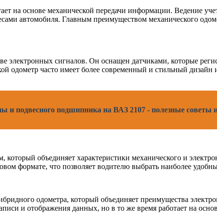
ает на основе механической передачи информации. Ведение уче
сами автомобиля. Главным преимуществом механического одомет
ве электронных сигналов. Он оснащен датчиками, которые регис
ой одометр часто имеет более современный и стильный дизайн 
ны и подвесного подшипника на ВАЗ 2107 - полезные советы
который объединяет характеристики механического и электрон
вом формате, что позволяет водителю выбрать наиболее удобны
ибридного одометра, который объединяет преимущества электро
иси и отображения данных, но в то же время работает на основ