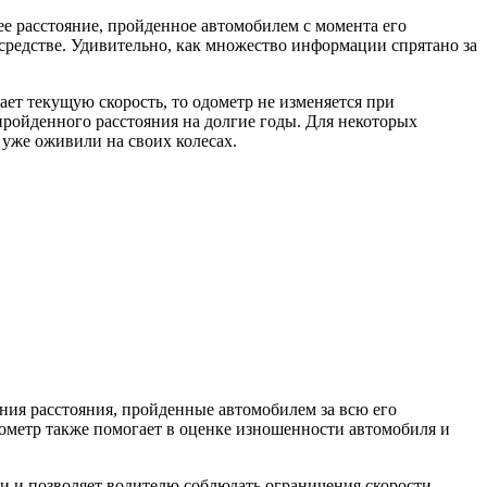
ее расстояние, пройденное автомобилем с момента его
 средстве. Удивительно, как множество информации спрятано за
ет текущую скорость, то одометр не изменяется при
пройденного расстояния на долгие годы. Для некоторых
уже оживили на своих колесах.
ния расстояния, пройденные автомобилем за всю его
дометр также помогает в оценке изношенности автомобиля и
и и позволяет водителю соблюдать ограничения скорости,