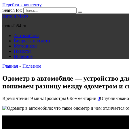
Перейти к контенту
Search for:
Авто и Мото
motosib54.ru
Автомобили
Вопросы про авто
Мотоциклы
Новости
Полезное
Главная
»
Полезное
Одометр в автомобиле — устройство дл
понимаем разницу между одометром и 
Время чтения
9 мин.
Просмотры
6
Комментарии
0
Опубликовано