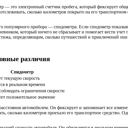
етр — это электронный счетчик пробега, который фиксирует общ
 отслеживать, сколько километров покрыто на его транспортном
го популярного прибора — спидометра. Если спидометр показыва
евником, который ничего не сбрасывает и помогает вести учет 
стижа, определяющим, сколько путешествий и приключений они 
новные различия
Спидометр
т текущую скорость
ся в реальном времени
соблюдать ограничения скорости
еет положительное значение
асстояния автомобилем. Он фиксирует и запоминает все измене
ть, сколько километров проехало его транспортное средство. О
екущей скорости автомобиля. Он обновляется в реальном времен